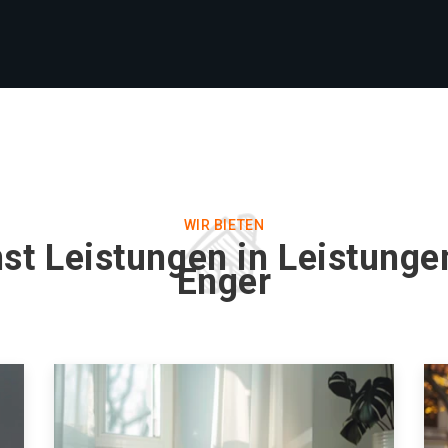
WIR BIETEN
st Leistungen in Leistunge
Enger